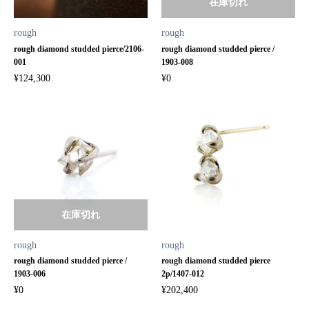
在庫切れ
rough
rough
rough diamond studded pierce/2106-
rough diamond studded pierce /
001
1903-008
¥
124,300
¥
0
在庫切れ
rough
rough
rough diamond studded pierce /
rough diamond studded pierce
1903-006
2p/1407-012
¥
0
¥
202,400