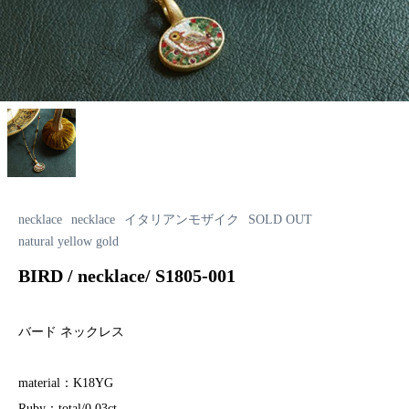
necklace
necklace
イタリアンモザイク
SOLD OUT
natural yellow gold
BIRD / necklace/ S1805-001
バード ネックレス
material：K18YG
Ruby：total/0.03ct