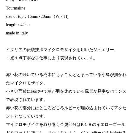
Tourmaline
size of top：16mm×20mm（W × H)
length：42cm
made in italy
イタリアの伝統技法マイクロモザイクを用いたジュエリー。
１点１点丁寧な手仕事により表現されています。
赤い花の咲いている樹木にちょこんととまっている小鳥が描かれ
たマイクロモザイク。
小さい面積に森の中で鳥が羽を休めている風景が見事なバランス
で表現されています。
赤い花の部分にはところどころルビーが埋め込まれていてアクセ
ントとなっています。
マイクロモザイクを取り巻く金属部分はK１８のイエローゴール
ドをマットに加工し、肌なじみもよく、ヴィンテージを思わせる