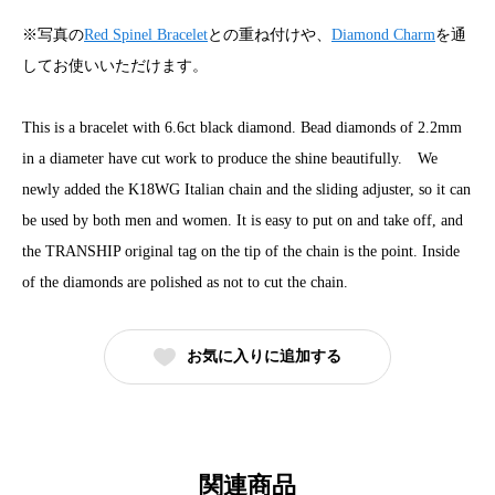
※写真の
Red Spinel Bracelet
との重ね付けや、
Diamond Charm
を通
してお使いいただけます。
This is a bracelet with 6.6ct black diamond. Bead diamonds of 2.2mm
in a diameter have cut work to produce the shine beautifully. We
newly added the K18WG Italian chain and the sliding adjuster, so it can
be used by both men and women. It is easy to put on and take off, and
the TRANSHIP original tag on the tip of the chain is the point. Inside
of the diamonds are polished as not to cut the chain.
お気に入りに追加する
関連商品