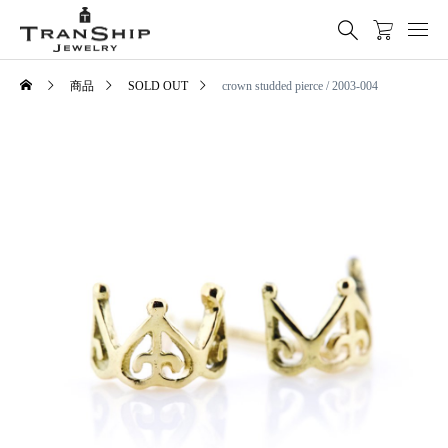
商品
SOLD OUT
crown studded pierce / 2003-004