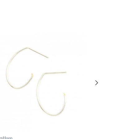
omHoop
CustomHoop