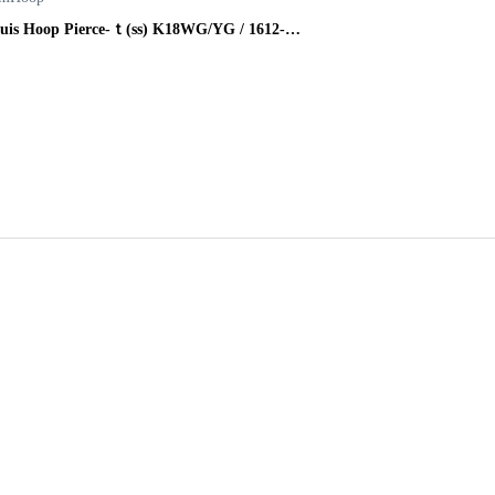
erce-ｔ(ss) K18WG/YG / 1612-
Marquis H
¥
24,200