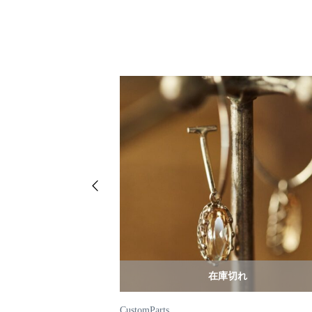
れ
在庫切れ
CustomParts