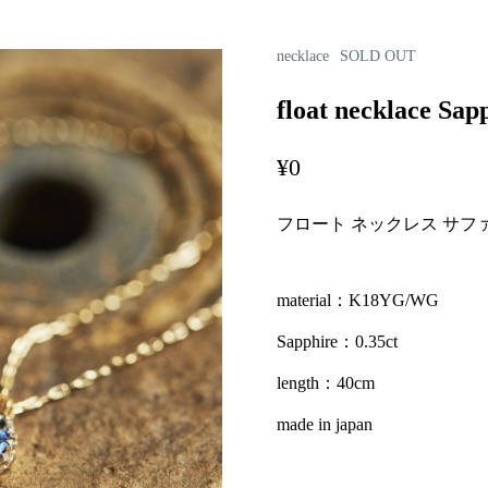
necklace
SOLD OUT
float necklace Sap
¥
0
フロート ネックレス サフ
material：K18YG/WG
Sapphire：0.35ct
length：40cm
made in japan