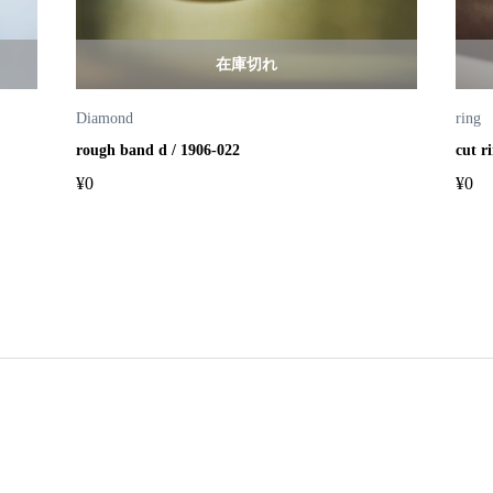
在庫切れ
Diamond
ring
rough band d / 1906-022
cut r
¥
0
¥
0