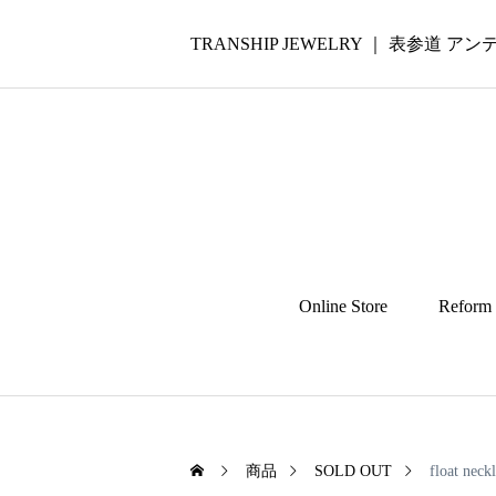
TRANSHIP JEWELRY ｜ 表参道
Online Store
Reform
商品
SOLD OUT
float neck