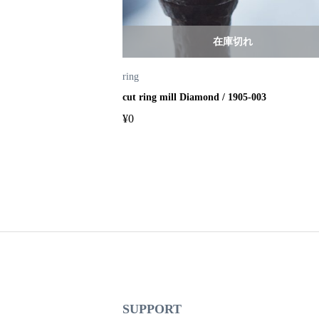
れ
在庫切れ
ring
cut ring mill Diamond / 1905-003
¥
0
SUPPORT