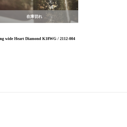
在庫切れ
ring
ing wide Heart Diamond K18WG / 2112-004
cut ring wide point