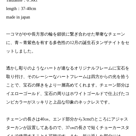
Tanzanite：0.36ct
length：37-40cm
made in japan
一コマがやや長方形の輪を鎖状に繋ぎ合わせた華奢なチェーン
に、青～青紫色を有する多色性の12月の誕生石タンザナイトをセ
ットしました。
透かし彫りのようなハートが連なるオリジナルフレームに宝石を
取り付け、そのレーシーなハートフレームは四方からの光を拾う
ことで、宝石の輝きをより一層高めてくれます。チェーン部分は
イエローゴールド、宝石の周りはホワイトゴールドで仕上げたコ
ンビカラーがスッキリと上品な印象のネックレスです。
チェーンの長さは40㎝。エンド部分から3cmのところにアジャス
ターカンが設置してあるので、37㎝の長さで短くチョーカースタ