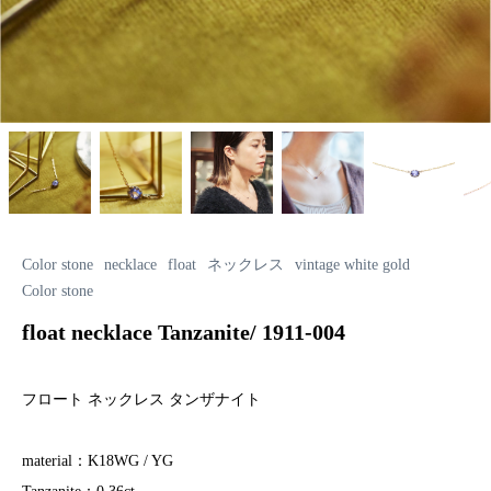
Color stone
necklace
float
ネックレス
vintage white gold
Color stone
float necklace Tanzanite/ 1911-004
フロート ネックレス タンザナイト
material：K18WG / YG