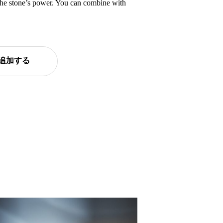
l the stone’s power. You can combine with
追加する