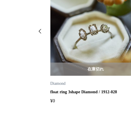
れ
在庫切れ
Diamond
001-003
float ring 3shape Diamond / 1912-028
¥
0