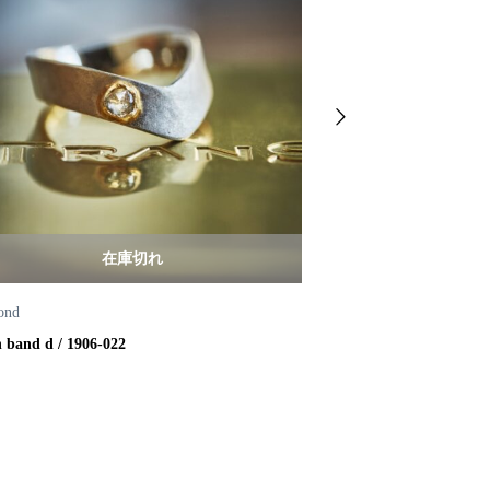
在庫切れ
ond
Diamond
 band d / 1906-022
rose cut diamond mate
¥
0