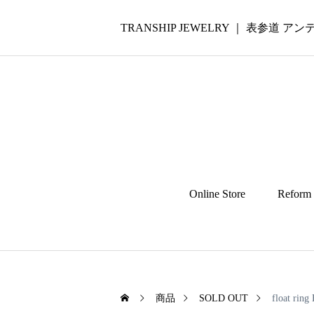
TRANSHIP JEWELRY ｜ 表参道
Online Store
Reform
商品
SOLD OUT
float ring