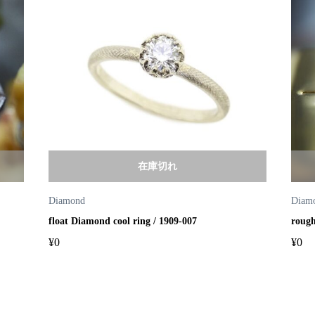
在庫切れ
Diamond
Diam
float Diamond cool ring / 1909-007
rough
¥
0
¥
0