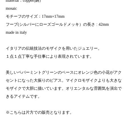
material：copper(銅）
mosaic
モチーフのサイズ：17mm×17mm
フープ(シルバーにローズゴールドメッキ）の長さ : 42mm
made in italy
イタリアの伝統技法のモザイクを用いたジュエリー。
１点１点丁寧な手仕事により表現されています。
美しいペパーミントグリーンのベースにオレンジ色の小花がアク
セントになった大振りのピアス。マイクロモザイクよりも大きな
モザイクで大胆に描いています。オリエンタルな雰囲気を演出で
きるアイテムです。
※こちらは片方での販売となります。