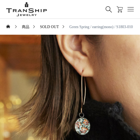
商品
SOLD OUT
Green Spring / earring(mono) / S1803-010