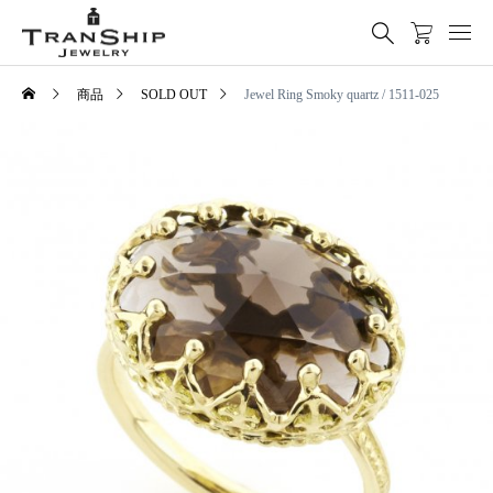
商品
SOLD OUT
Jewel Ring Smoky quartz / 1511-025