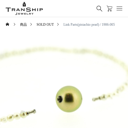
商品
SOLD OUT
Link Parts(pistachio pearl) / 1906-005