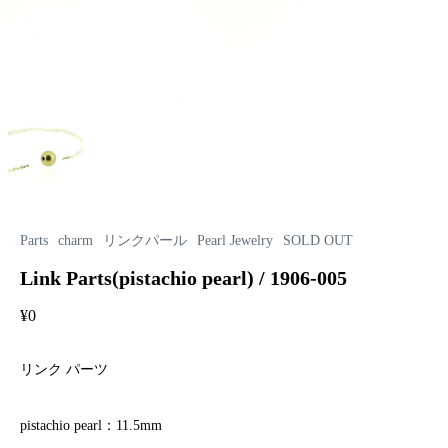
Parts
charm
リンクパール
Pearl Jewelry
SOLD OUT
Link Parts(pistachio pearl) / 1906-005
¥
0
リンク パーツ
pistachio pearl：11.5mm