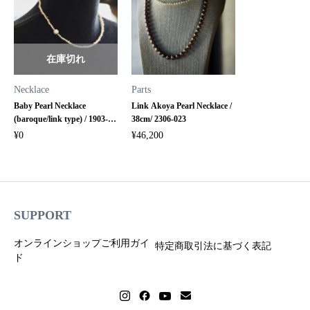
在庫切れ
Necklace
Parts
Baby Pearl Necklace
Link Akoya Pearl Necklace /
(baroque/link type) / 1903-
38cm/ 2306-023
025
¥
0
¥
46,200
SUPPORT
オンラインショップご利用ガイ
特定商取引法に基づく表記
ド