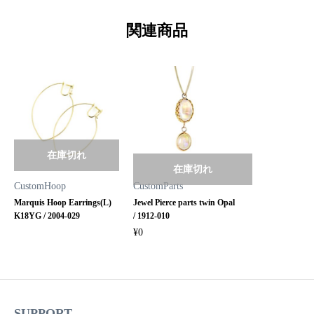
関連商品
在庫切れ
在庫切れ
CustomHoop
CustomParts
Marquis Hoop Earrings(L)
Jewel Pierce parts twin Opal
K18YG / 2004-029
/ 1912-010
¥
0
SUPPORT