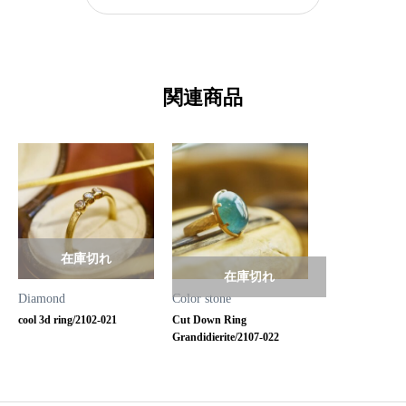
関連商品
在庫切れ
在庫切れ
Diamond
Color stone
cool 3d ring/2102-021
Cut Down Ring
Grandidierite/2107-022