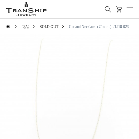
商品
SOLD OUT
Garland Necklace（75ｃｍ）/1510-023