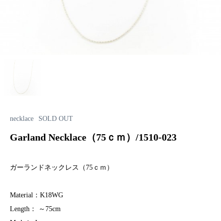
necklace
SOLD OUT
Garland Necklace（75ｃｍ）/1510-023
ガーランドネックレス（75ｃｍ）
Material：K18WG
Length： ～75cm