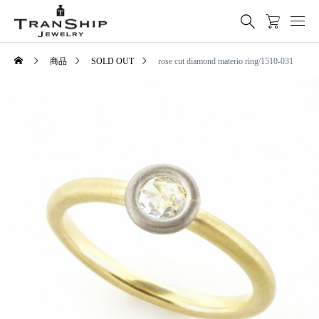
商品
SOLD OUT
rose cut diamond materio ring/1510-031