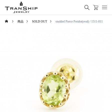
商品
SOLD OUT
studded Pierce Peridot(oval) / 1511-011