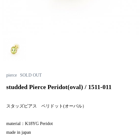
pierce
SOLD OUT
studded Pierce Peridot(oval) / 1511-011
スタッズピアス ペリドット(オーバル）
material：K18YG Peridot
made in japan