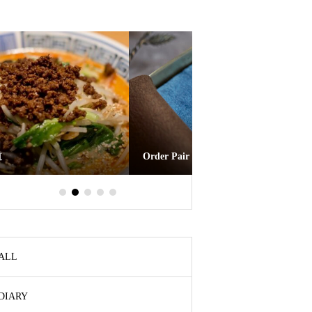
Order Pair ring お客さまの声
Reform Float Ring Eme
ALL
DIARY