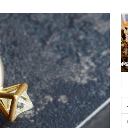
リジナルの世界
希須林 表参道