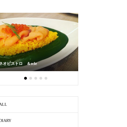
ネオビストロ ＆ecle
原美術館 お散歩のス
ALL
DIARY