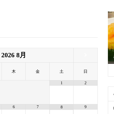
ブラウン ダイヤモンド を埋め込んだ 結
2026
8月
婚指輪
木
金
土
日
1
2
6
7
9
8