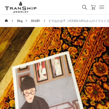
Blog
DIARY
そで山かほ子（SODEKAHO)さんのイラス