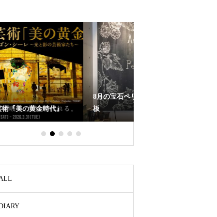
8月の宝石ペリドットとホップを描いた黒
板
11月の誕生石トパーズ
ALL
DIARY