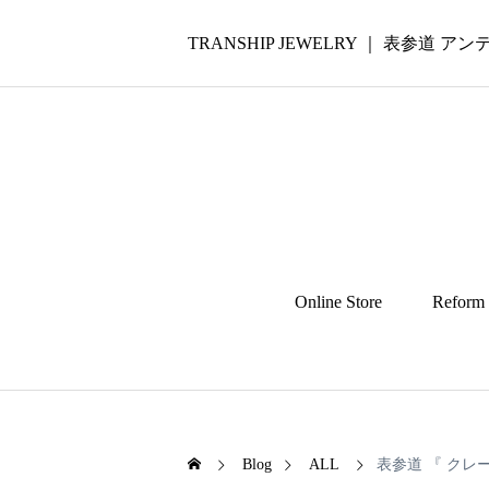
TRANSHIP JEWELRY ｜ 表参道
Online Store
Reform
Blog
ALL
表参道 『 クレ