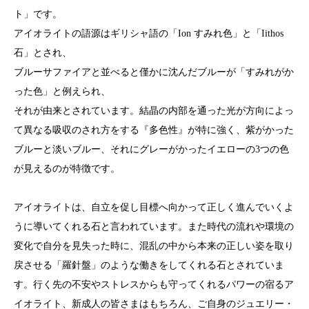
ト」です。
アイオライトの語源はギリシャ語の「Ion すみれ色」と「Iithos
石」とされ、
ブルーサファイアと並べると僅かに沈んだブルーが「すみれがか
った色」と例えられ、
それが由来とされています。結晶の内部を通った光が方向によっ
て異なる吸収のされ方をする『多色性』が特に強く、紫がかった
ブルーと淡いブルー、それにグレーがかったイエローの3つの色
が見えるのが特徴です。
アイオライトは、自立を促し目標へ向かって正しく進んでいくよ
うに導いてくれる石と言われています。また時代の流れや環境の
変化で自分を見失った時に、混乱の中から本来の正しい姿を取り
戻させる「羅針盤」のような働きをしてくれる石とされていま
す。行く先の不安やストレスからも守ってくれるパワーの宿るア
イオライト、新成人の皆さまはもちろん、ご自身のジュエリー・