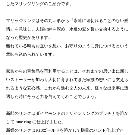
したマリッジリングのご紹介です。
マリッジリングはその丸い形から『永遠に途切れることのない愛
情』を意味し、夫婦の絆を深め、永遠の愛を誓い交換するように
なった歴史があります。
離れている時もお互いを想い、お守りのように身につけるという
意味も込められています。
家族からの宝飾品を再利用することは、それまでの思い出に新し
いストーリーが加わり大切に育まれてきた家族の想いにも支えら
れるような安心感。これから進む２人の未来、様々な出来事に遭
遇した時にそっと力を与えてくれことでしょう。
新郎のリングはダイヤモンドのデザインリングのプラチナを溶か
して tune ring に仕上げました。
新婦のリングはK18ゴールドを溶かして槌目のハンド仕上げで