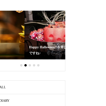
Happy Halloween!!今宵はハロウィン本番
2月の誕生石「クリソベ
ですね♪
イ」—猫目石
ALL
DIARY