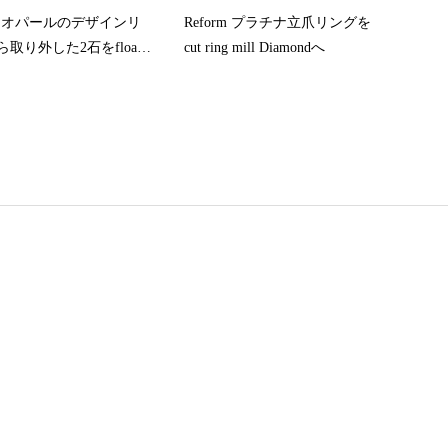
rm オパールのデザインリ
Reform プラチナ立爪リングを
取り外した2石をfloat
cut ring mill Diamondへ
ンへ