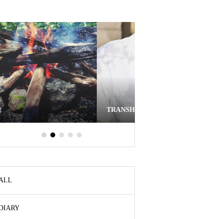
バレンタインデーには
TRANSHIP JEWELRYのカラーパール
ます
ALL
DIARY