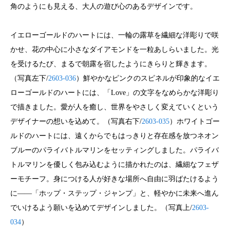
角のようにも見える、大人の遊び心のあるデザインです。
イエローゴールドのハートには、一輪の露草を繊細な洋彫りで咲
かせ、花の中心に小さなダイアモンドを一粒あしらいました。光
を受けるたび、まるで朝露を宿したようにきらりと輝きます。
（写真左下/
2603-036
）鮮やかなピンクのスピネルが印象的なイエ
ローゴールドのハートには、「Love」の文字をなめらかな洋彫り
で描きました。愛が人を癒し、世界をやさしく変えていくという
デザイナーの想いを込めて。（写真右下/
2603-035
）ホワイトゴー
ルドのハートには、遠くからでもはっきりと存在感を放つネオン
ブルーのパライバトルマリンをセッティングしました。パライバ
トルマリンを優しく包み込むように描かれたのは、繊細なフェザ
ーモチーフ。身につける人が好きな場所へ自由に羽ばたけるよう
に——「ホップ・ステップ・ジャンプ」と、軽やかに未来へ進ん
でいけるよう願いを込めてデザインしました。（写真上/
2603-
034
）